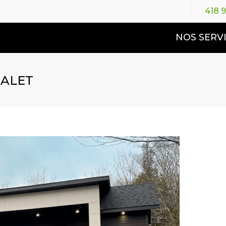
418 
NOS SERV
HALET