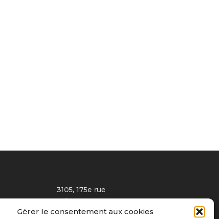
3105, 175e rue
Saint-Georges, Qc G5Y 5B9
Gérer le consentement aux cookies
info@thompsonconstructions.ca